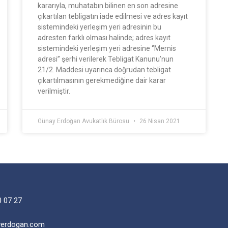
kararıyla, muhatabın bilinen en son adresine
çıkartılan tebligatın iade edilmesi ve adres kayıt
sistemindeki yerleşim yeri adresinin bu
adresten farklı olması halinde; adres kayıt
sistemindeki yerleşim yeri adresine ‘’Mernis
adresi’’ şerhi verilerek Tebligat Kanunu’nun
21/2. Maddesi uyarınca doğrudan tebligat
çıkartılmasının gerekmediğine dair karar
verilmiştir.
Günay Erdoğan Avukatlık Bürosu
26 Nisan 2021
0 07 27
yerdogan.com