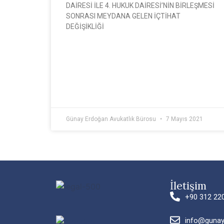
DAİRESİ İLE 4. HUKUK DAİRESİ’NİN BİRLEŞMESİ
SONRASI MEYDANA GELEN İÇTİHAT
DEĞİŞİKLİĞİ
Günay Erdoğan Avukatlık Bürosu
7 Mayıs 2021
İletişim
+90 312 22
info@guna