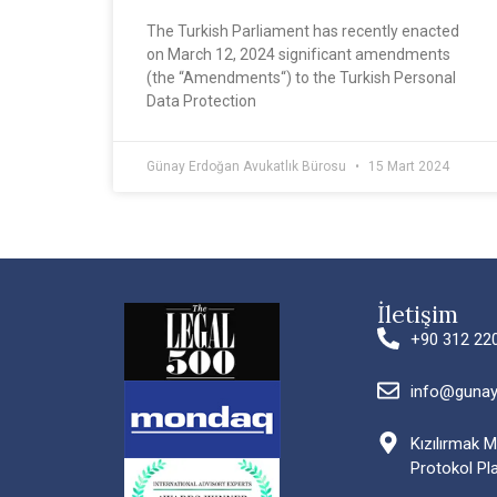
The Turkish Parliament has recently enacted
on March 12, 2024 significant amendments
(the “Amendments“) to the Turkish Personal
Data Protection
Günay Erdoğan Avukatlık Bürosu
15 Mart 2024
İletişim
+90 312 22
info@guna
Kızılırmak 
Protokol Pl