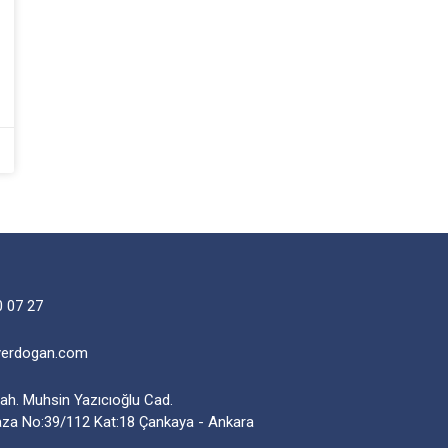
0 07 27
yerdogan.com
Mah. Muhsin Yazıcıoğlu Cad.
aza No:39/112 Kat:18 Çankaya - Ankara