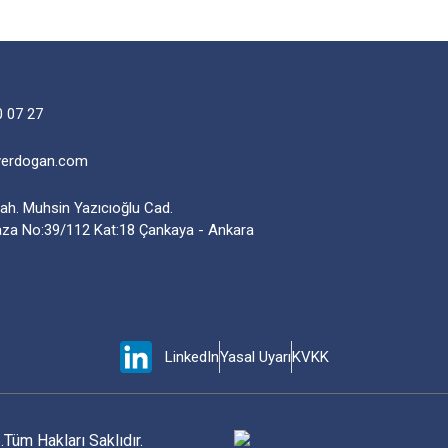
0 07 27
yerdogan.com
Mah. Muhsin Yazıcıoğlu Cad.
aza No:39/112 Kat:18 Çankaya - Ankara
LinkedIn
Yasal Uyarı
KVKK
Tüm Hakları Saklıdır.