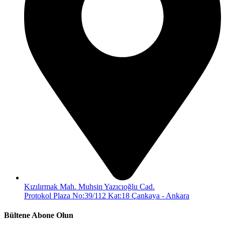
Kızılırmak Mah. Muhsin Yazıcıoğlu Cad.
Protokol Plaza No:39/112 Kat:18 Çankaya - Ankara
Bültene Abone Olun